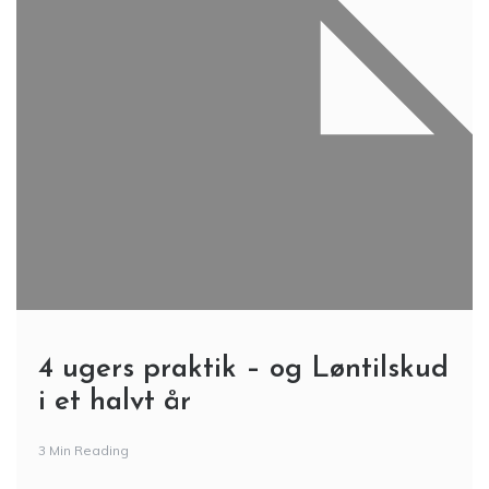
4 ugers praktik – og Løntilskud
i et halvt år
3 Min Reading