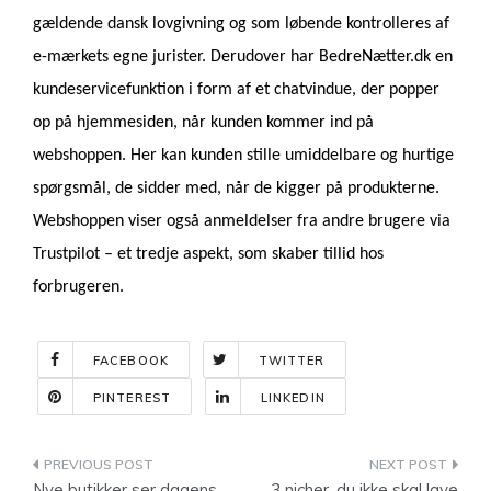
gældende dansk lovgivning og som løbende kontrolleres af
e-mærkets egne jurister. Derudover har BedreNætter.dk en
kundeservicefunktion i form af et chatvindue, der popper
op på hjemmesiden, når kunden kommer ind på
webshoppen. Her kan kunden stille umiddelbare og hurtige
spørgsmål, de sidder med, når de kigger på produkterne.
Webshoppen viser også anmeldelser fra andre brugere via
Trustpilot – et tredje aspekt, som skaber tillid hos
forbrugeren.
FACEBOOK
TWITTER
PINTEREST
LINKEDIN
Indlægsnavigation
Nye butikker ser dagens
3 nicher, du ikke skal lave