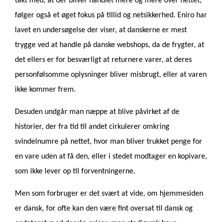
takt med, at der bliver handlet mere og mere over nettet,
følger også et øget fokus på tillid og netsikkerhed. Eniro har
lavet en undersøgelse der viser, at danskerne er mest
trygge ved at handle på danske webshops, da de frygter, at
det ellers er for besværligt at returnere varer, at deres
personfølsomme oplysninger bliver misbrugt, eller at varen
ikke kommer frem.
Desuden undgår man næppe at blive påvirket af de
historier, der fra tid til andet cirkulerer omkring
svindelnumre på nettet, hvor man bliver trukket penge for
en vare uden at få den, eller i stedet modtager en kopivare,
som ikke lever op til forventningerne.
Men som forbruger er det svært at vide, om hjemmesiden
er dansk, for ofte kan den være fint oversat til dansk og