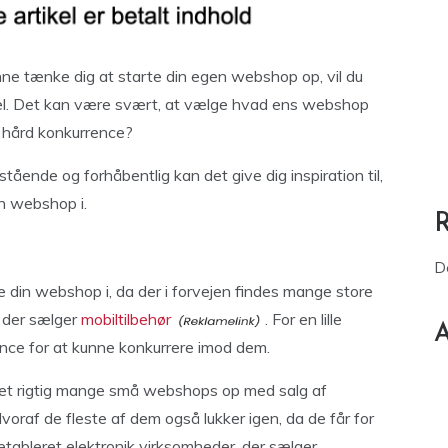
nne tænke dig at starte din egen webshop op, vil du
kel. Det kan være svært, at vælge hvad ens webshop
r hård konkurrence?
tående og forhåbentlig kan det give dig inspiration til,
in webshop i.
D
e din webshop i, da der i forvejen findes mange store
 der sælger
mobiltilbehør
. For en lille
A
nce for at kunne konkurrere imod dem.
tartet rigtig mange små webshops op med salg af
voraf de fleste af dem også lukker igen, da de får for
etableret elektronik virksomheder, der sælger