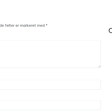
e felter er markeret med
*
C