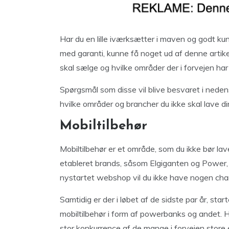
Har du en lille iværksætter i maven og godt ku
med garanti, kunne få noget ud af denne arti
skal sælge og hvilke områder der i forvejen ha
Spørgsmål som disse vil blive besvaret i nedens
hvilke områder og brancher du ikke skal lave d
Mobiltilbehør
Mobiltilbehør er et område, som du ikke bør lav
etableret brands, såsom Elgiganten og Power,
nystartet webshop vil du ikke have nogen cha
Samtidig er der i løbet af de sidste par år, s
mobiltilbehør i form af powerbanks og andet. H
stor konkurrence af de mange i forvejen store 