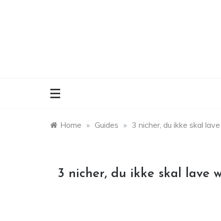
Skip
to
content
Home
»
Guides
»
3 nicher, du ikke skal lav
3 nicher, du ikke skal lave 