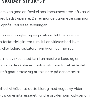
i skaber struktur
som kan gøre en forskel hos konsumenterne, så kan vi
omhed bedst operere. Der er mange parametre som man
n opnås ved disse ændringer.
s den mangler, og en positiv effekt hvis den er
n forfærdelig intern tumult i en virksomhed, hvis
 eller ledere diskuterer om hvem der har ret.
ation i en virksomhed kun kan medføre kaos og en
 så kan de skabe en fantastisk form for effektivitet,
altså godt betale sig at fokusere på denne del af
somhed, vi håber at dette bidrog med noget ny viden –
Hvis du er interesseret i andre artikler, som oplyser om