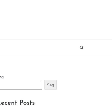
øg
Søg
ecent Posts