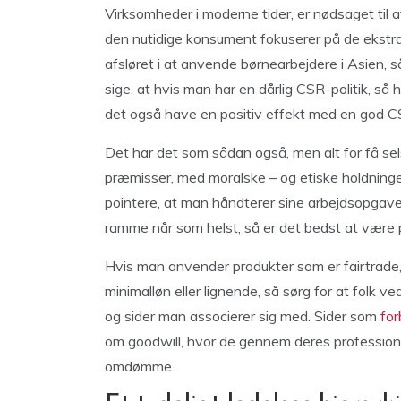
Virksomheder i moderne tider, er nødsaget til 
den nutidige konsument fokuserer på de ekstra
afsløret i at anvende børnearbejdere i Asien, så
sige, at hvis man har en dårlig CSR-politik, så 
det også have en positiv effekt med en god CS
Det har det som sådan også, men alt for få sels
præmisser, med moralske – og etiske holdninge
pointere, at man håndterer sine arbejdsopgaver
ramme når som helst, så er det bedst at være 
Hvis man anvender produkter som er fairtrade, ø
minimalløn eller lignende, så sørg for at folk
og sider man associerer sig med. Sider som
for
om goodwill, hvor de gennem deres professione
omdømme.