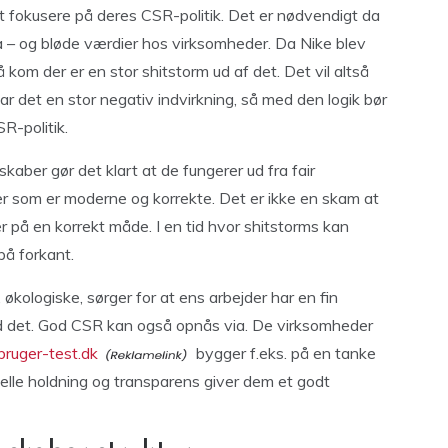
at fokusere på deres CSR-politik. Det er nødvendigt da
 – og bløde værdier hos virksomheder. Da Nike blev
 kom der er en stor shitstorm ud af det. Det vil altså
har det en stor negativ indvirkning, så med den logik bør
R-politik.
kaber gør det klart at de fungerer ud fra fair
r som er moderne og korrekte. Det er ikke en skam at
 på en korrekt måde. I en tid hvor shitstorms kan
på forkant.
kologiske, sørger for at ens arbejder har en fin
 ved det. God CSR kan også opnås via. De virksomheder
bruger-test.dk
bygger f.eks. på en tanke
lle holdning og transparens giver dem et godt