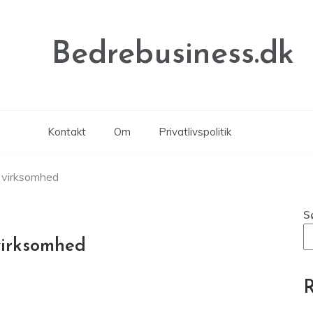
Bedrebusiness.dk
Kontakt
Om
Privatlivspolitik
in virksomhed
S
 virksomhed
R