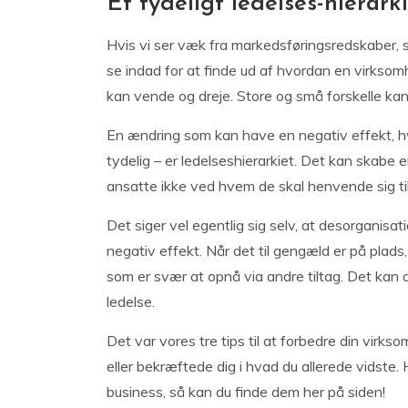
Et tydeligt ledelses-hierark
Hvis vi ser væk fra markedsføringsredskaber, 
se indad for at finde ud af hvordan en virks
kan vende og dreje. Store og små forskelle ka
En ændring som kan have en negativ effekt, hvi
tydelig – er ledelseshierarkiet. Det kan skabe e
ansatte ikke ved hvem de skal henvende sig til,
Det siger vel egentlig sig selv, at desorganis
negativ effekt. Når det til gengæld er på plads,
som er svær at opnå via andre tiltag. Det kan 
ledelse.
Det var vores tre tips til at forbedre din virk
eller bekræftede dig i hvad du allerede vidste. 
business, så kan du finde dem her på siden!