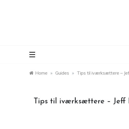
Skip
to
content
Home
»
Guides
»
Tips til iværksættere – J
Tips til iværksættere – Jeff