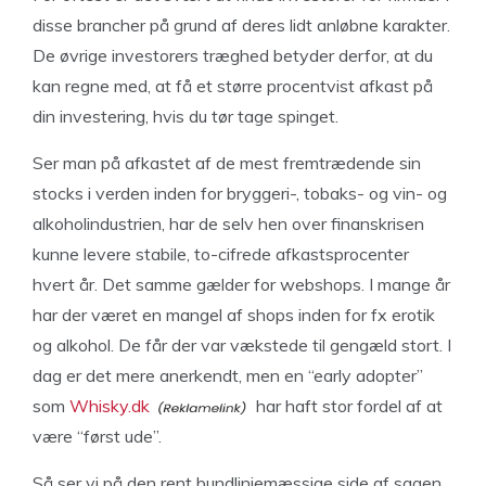
disse brancher på grund af deres lidt anløbne karakter.
De øvrige investorers træghed betyder derfor, at du
kan regne med, at få et større procentvist afkast på
din investering, hvis du tør tage spinget.
Ser man på afkastet af de mest fremtrædende sin
stocks i verden inden for bryggeri-, tobaks- og vin- og
alkoholindustrien, har de selv hen over finanskrisen
kunne levere stabile, to-cifrede afkastsprocenter
hvert år. Det samme gælder for webshops. I mange år
har der været en mangel af shops inden for fx erotik
og alkohol. De får der var vækstede til gengæld stort. I
dag er det mere anerkendt, men en “early adopter”
som
Whisky.dk
har haft stor fordel af at
være “først ude”.
Så ser vi på den rent bundlinjemæssige side af sagen,