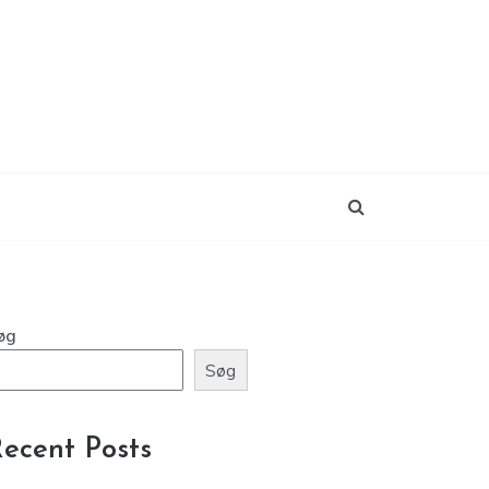
øg
Søg
ecent Posts