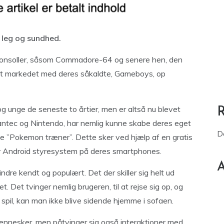
e leg og sundhed.
ilkonsoller, såsom Commadore-64 og senere hen, den
ret markedet med deres såkaldte, Gameboys, op
 unge de seneste to årtier, men er altså nu blevet
antec og Nintendo, har nemlig kunne skabe deres eget
D
te ”Pokemon træner”. Dette sker ved hjælp af en gratis
ler Android styresystem på deres smartphones.
A
ndre kendt og populært. Det der skiller sig helt ud
 Det tvinger nemlig brugeren, til at rejse sig op, og
spil, kan man ikke blive sidende hjemme i sofaen.
mennesker, men påtvinger sig også interaktioner med