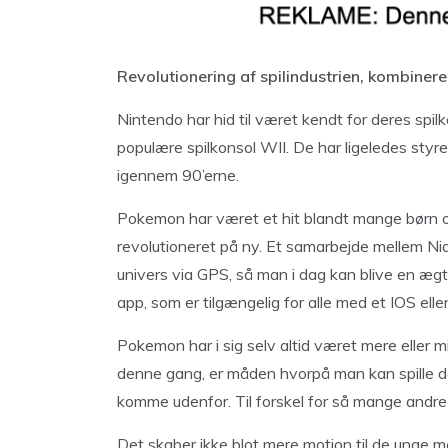
Revolutionering af spilindustrien, kombiner
Nintendo har hid til været kendt for deres sp
populære spilkonsol WII. De har ligeledes sty
igennem 90’erne.
Pokemon har været et hit blandt mange børn og
revolutioneret på ny. Et samarbejde mellem Ni
univers via GPS, så man i dag kan blive en æg
app, som er tilgængelig for alle med et IOS el
Pokemon har i sig selv altid været mere eller mi
denne gang, er måden hvorpå man kan spille det.
komme udenfor. Til forskel for så mange andre 
Det skaber ikke blot mere motion til de unge 