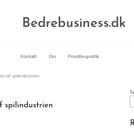
Bedrebusiness.dk
Kontakt
Om
Privatlivspolitik
n af spilindustrien
S
 spilindustrien
R