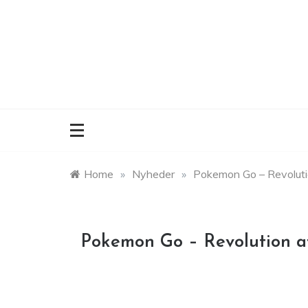
Skip
to
content
Home
»
Nyheder
»
Pokemon Go – Revolutio
Pokemon Go – Revolution af