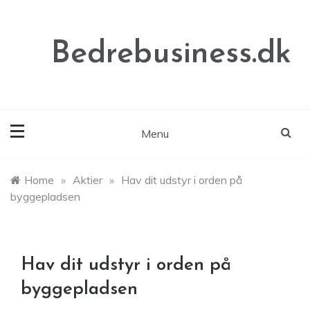
Skip
to
content
Bedrebusiness.dk
Menu
Home
»
Aktier
»
Hav dit udstyr i orden på
byggepladsen
Hav dit udstyr i orden på
byggepladsen