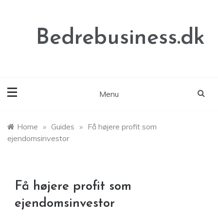
Skip
to
content
Bedrebusiness.dk
Menu
Home
»
Guides
»
Få højere profit som
ejendomsinvestor
Få højere profit som
ejendomsinvestor