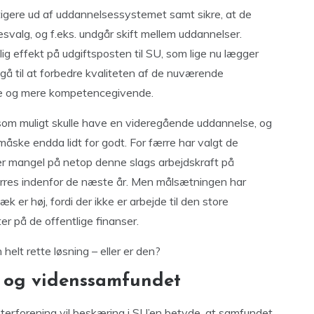
igere ud af uddannelsessystemet samt sikre, at de
svalg, og f.eks. undgår skift mellem uddannelser.
ig effekt på udgiftsposten til SU, som lige nu lægger
g gå til at forbedre kvaliteten af de nuværende
ede og mere kompetencegivende.
som muligt skulle have en videregående uddannelse, og
måske endda lidt for godt. For færre har valgt de
r mangel på netop denne slags arbejdskraft på
ærres indenfor de næste år. Men målsætningen har
er høj, fordi der ikke er arbejde til den store
 på de offentlige finanser.
helt rette løsning – eller er den?
t og videnssamfundet
terforening vil beskæring i SU’en betyde, at samfundet