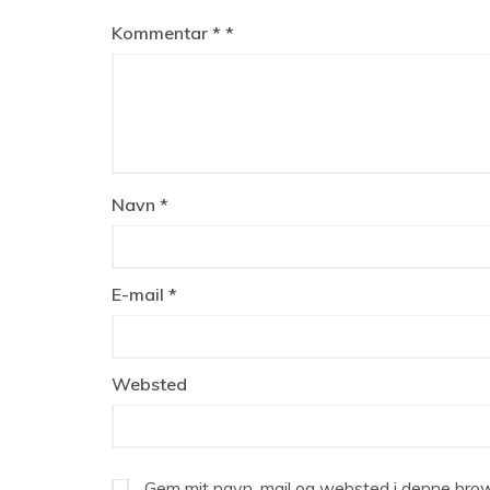
Kommentar
*
Navn
*
E-mail
*
Websted
Gem mit navn, mail og websted i denne brow