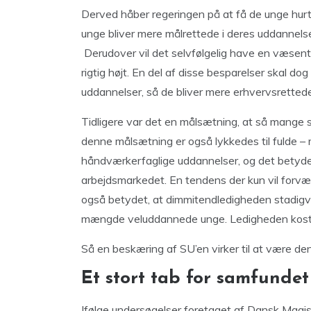
Derved håber regeringen på at få de unge hurt
unge bliver mere målrettede i deres uddannelse
Derudover vil det selvfølgelig have en væsentl
rigtig højt. En del af disse besparelser skal do
uddannelser, så de bliver mere erhvervsrett
Tidligere var det en målsætning, at så mange 
denne målsætning er også lykkedes til fulde – 
håndværkerfaglige uddannelser, og det betyde
arbejdsmarkedet. En tendens der kun vil forv
også betydet, at dimmitendledigheden stadigvæk 
mængde veluddannede unge. Ledigheden koster
Så en beskæring af SU’en virker til at være den 
Et stort tab for samfunde
Ifølge undersøgelser foretaget af Dansk Magis