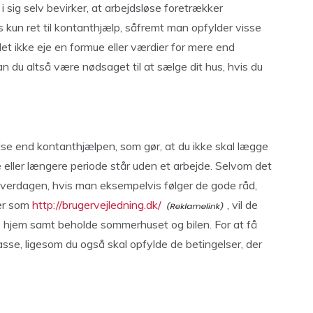
 sig selv bevirker, at arbejdsløse foretrækker
un ret til kontanthjælp, såfremt man opfylder visse
t ikke eje en formue eller værdier for mere end
an du altså være nødsaget til at sælge dit hus, hvis du
se end kontanthjælpen, som gør, at du ikke skal lægge
ere eller længere periode står uden et arbejde. Selvom det
hverdagen, hvis man eksempelvis følger de gode råd,
der som
http://brugervejledning.dk/
, vil de
es hjem samt beholde sommerhuset og bilen. For at få
e, ligesom du også skal opfylde de betingelser, der