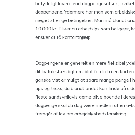
betydeligt lavere end dagpengesatsen, hvilket i
dagpengene. Ydermere har man som arbejdsløs k
meget strenge betingelser. Man må blandt ande
10.000 kr. Bliver du arbejdsløs som boligejer, k
ønsker at få kontanthjælp.
Dagpengene er generelt en mere fleksibel ydel
dit liv fuldstændigt om, blot fordi du i en kort
ganske vist er muligt at spare mange penge i 
tips og tricks, du blandt andet kan finde på si
fleste sandsynligvis gerne blive boende i der
dagpenge skal du dog være medlem af en a-kass
fremgår af lov om arbejdsløshedsforsikring.