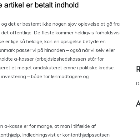
 og det er bestemt ikke nogen sjov oplevelse at gå fra
a det offentlige. De fleste kommer heldigvis forholdsvis
ikke er lige så heldige, kan en opsigelse betyde en
anmark passer vi på hinanden – også når vi selv eller
åkaldte a-kasser (arbejdsløshedskasser) står for
været et meget omdiskuteret emne i politiske kredse.
g investering – både for lønmodtagere og
D
A
a-kasse er for mange, at man i tilfælde af
tanthjælp. Indledningsvist er kontanthjælpssatsen