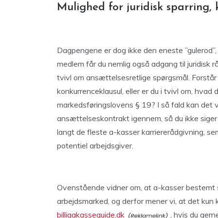
Mulighed for juridisk sparring
Dagpengene er dog ikke den eneste ”gulerod”,
medlem får du nemlig også adgang til juridisk r
tvivl om ansættelsesretlige spørgsmål. Forstå
konkurrenceklausul, eller er du i tvivl om, hvad d
markedsføringslovens § 19? I så fald kan det v
ansættelseskontrakt igennem, så du ikke siger ja
langt de fleste a-kasser karriererådgivning, sem
potentiel arbejdsgiver.
Ovenstående vidner om, at a-kasser bestemt st
arbejdsmarked, og derfor mener vi, at det kun 
billigakasseguide.dk
, hvis du gerne