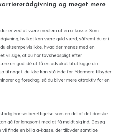
, karriererådgivning og meget mere
 der er ved at være medlem af en a-kasse. Som
ådgivning, hvilket kan være guld værd, såfremt du er i
r du eksempelvis ikke, hvad der menes med en
et vil sige, at du har tavshedspligt efter
ære en god idé at få en advokat til at kigge din
 til noget, du ikke kan stå inde for. Ydermere tilbyder
inarer og foredrag, så du bliver mere attraktiv for en
adig har sin berettigelse som en del af det danske
kan gå for langsomt med at få meldt sig ind. Besøg
 vil finde en billig a-kasse, der tilbyder samtlige