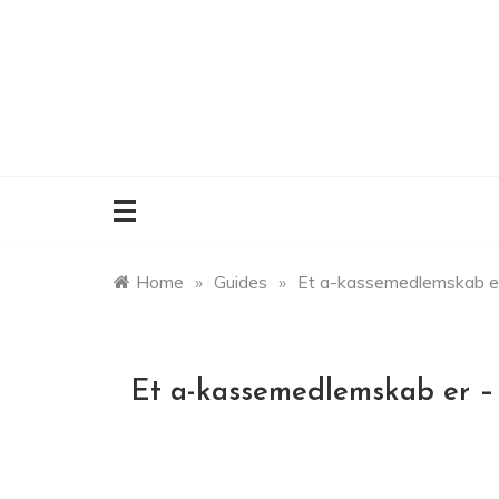
Skip
to
content
Home
»
Guides
»
Et a-kassemedlemskab er 
Et a-kassemedlemskab er – 