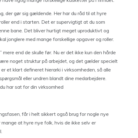
 have rigtig mange forskellige kasketter på i firmaet.
g, der gør sig gældende. Her har du råd til at hyre
oller end i starten. Det er supervigtigt at du som
nne bane. Det bliver hurtigt meget uproduktivt og
kal jonglere med mange forskellige opgaver og roller.
” mere end de skulle før. Nu er det ikke kun den hårde
t være noget struktur på arbejdet, og det gælder specielt
 er et klart defineret hierarki i virksomheden, så alle
 spørgsmål eller undren blandt dine medarbejdere.
du har sat for din virksomhed
gsfasen, får i helt sikkert også brug for nogle nye
mange at hyre nye folk, hvis de ikke selv er
l.