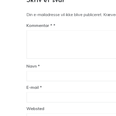
Skriv et svar
Din e-mailadresse vil ikke blive publiceret.
Kræved
Kommentar
*
Navn
*
E-mail
*
Websted