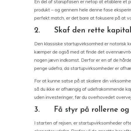
En del af starupfasen er netop at etablere et 
produkt – og gennem hele denne fase eksperim
perfekt match, er det bare at fokusere på at vo
2. Skaf den rette kapita
Den klassiske startupvirksomhed er notorisk k
kæmper de også med at finde det ovennævnte fi
nogen jævn indkomst. Derfor er en af de hårde
penge udefra, da startupvirksomheder er afhæ
For at kunne satse på at skalere din virksomhe
så du ikke er afhængig af udefrakommende kapi
uden investeringer, før du overhovedet overvej
3. Få styr på rollerne og 
I starten af rejsen, er startupvirksomheder ofte