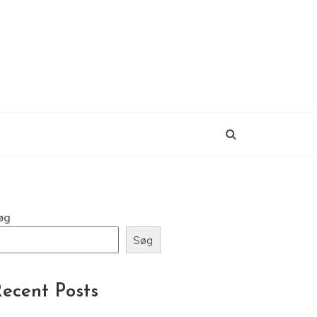
øg
Søg
ecent Posts