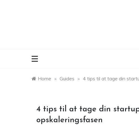
Skip
to
content
Home
»
Guides
»
4 tips til at tage din sta
4 tips til at tage din startu
opskaleringsfasen