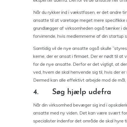
eksperter udefra. Derfor vil de ansatte her ofte
Når du rykker ind i vækstfasen, er det andre tin
ansatte til at varetage meget mere specifikke r
grundlægger af virksomheden også tænker i de
forvirrende, hvis medlemmerne af din startup s
Samtidig vil de nye ansatte også skulle ”styres
kerne, der er ansat i firmaet. Der er nødt til a
for de nye ansatte. Derfor er det vigtigt, at der
ved, hvem de skal henvende sig til, hvis der er
Dermed kan alle effektivt arbejde mod de mål, 
4. Søg hjælp udefra
Når din virksomhed bevæger sig ind i opskalerin
ansatte med ny viden. Det kan være svært for 
specialister indenfor det område de skal hyre ti